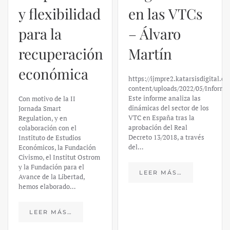
y flexibilidad
en las VTCs
para la
– Álvaro
recuperación
Martín
económica
https://ijmpre2.katarsisdigital.c
content/uploads/2022/05/Informe
Este informe analiza las
Con motivo de la II
dinámicas del sector de los
Jornada Smart
VTC en España tras la
Regulation, y en
aprobación del Real
colaboración con el
Decreto 13/2018, a través
Instituto de Estudios
del…
Económicos, la Fundación
Civismo, el Institut Ostrom
y la Fundación para el
LEER MÁS…
Avance de la Libertad,
hemos elaborado…
LEER MÁS…