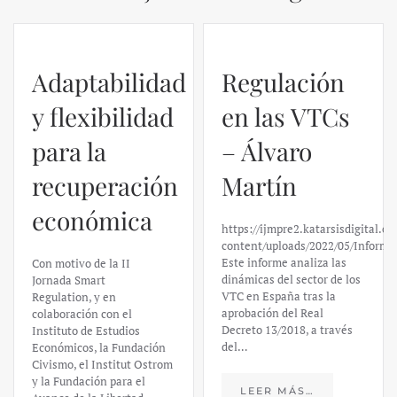
Adaptabilidad
Regulación
y flexibilidad
en las VTCs
para la
– Álvaro
recuperación
Martín
económica
https://ijmpre2.katarsisdigital.c
content/uploads/2022/05/Informe
Este informe analiza las
Con motivo de la II
dinámicas del sector de los
Jornada Smart
VTC en España tras la
Regulation, y en
aprobación del Real
colaboración con el
Decreto 13/2018, a través
Instituto de Estudios
del…
Económicos, la Fundación
Civismo, el Institut Ostrom
y la Fundación para el
LEER MÁS…