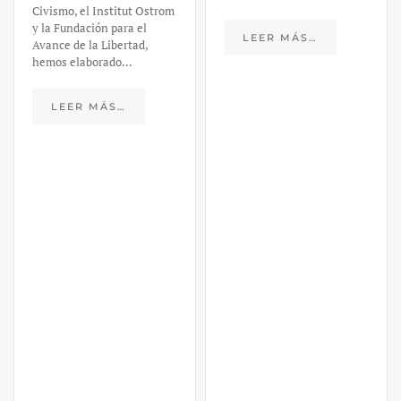
Fernández
LEER MÁS…
https://ijmpre2.katarsisdigital.c
content/uploads/2023/03/caso-
silicon-valley-ufm-market-
trends.pdf El último
informe de Market Trends,
elaborado para el Instituto
Juan de Mariana y para la
Universidad Francis…
LEER MÁS…