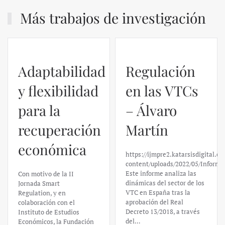
Más trabajos de investigación
Regulación
en las VTCs
– Álvaro
El caso de
Martín
Silicon
https://ijmpre2.katarsisdigital.com/wp-
Valley Bank:
content/uploads/2022/05/Informe_sobre_las_VTC.pdf
Este informe analiza las
un análisis
dinámicas del sector de los
VTC en España tras la
financiero –
aprobación del Real
Decreto 13/2018, a través
Daniel
del…