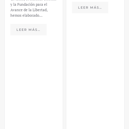
Fernández
LEER MÁS…
https://ijmpre2.katarsisdigital.c
content/uploads/2023/03/caso-
silicon-valley-ufm-market-
trends.pdf El último
informe de Market Trends,
elaborado para el Instituto
Juan de Mariana y para la
Universidad Francis…
LEER MÁS…