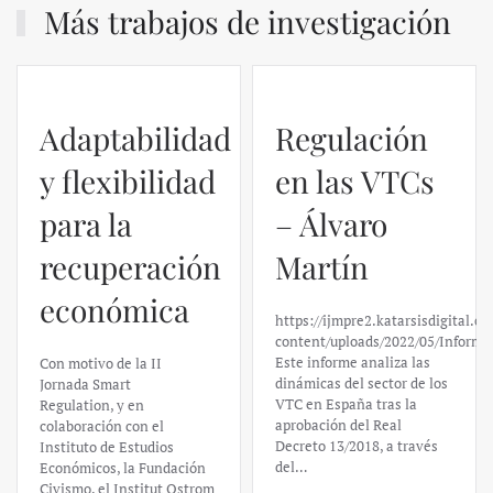
Más trabajos de investigación
Regulación
en las VTCs
– Álvaro
El caso de
Martín
Silicon
https://ijmpre2.katarsisdigital.com/wp-
Valley Bank:
content/uploads/2022/05/Informe_sobre_las_VTC.pdf
Este informe analiza las
un análisis
dinámicas del sector de los
VTC en España tras la
financiero –
aprobación del Real
Decreto 13/2018, a través
Daniel
del…