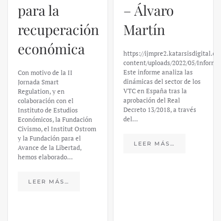
para la
– Álvaro
recuperación
Martín
económica
https://ijmpre2.katarsisdigital.c
content/uploads/2022/05/Informe
Este informe analiza las
Con motivo de la II
dinámicas del sector de los
Jornada Smart
VTC en España tras la
Regulation, y en
aprobación del Real
colaboración con el
Decreto 13/2018, a través
Instituto de Estudios
del…
Económicos, la Fundación
Civismo, el Institut Ostrom
y la Fundación para el
LEER MÁS…
Avance de la Libertad,
hemos elaborado…
LEER MÁS…