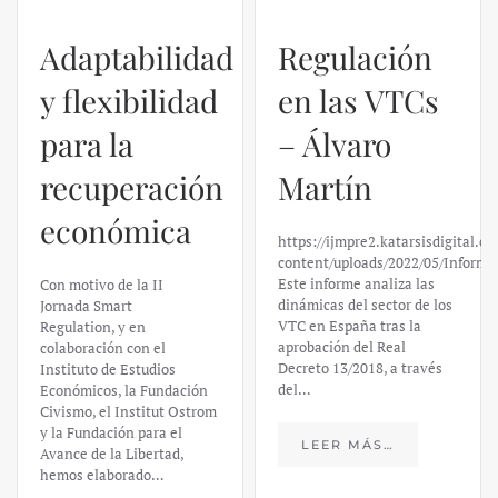
Adaptabilidad
Regulación
y flexibilidad
en las VTCs
para la
– Álvaro
recuperación
Martín
económica
https://ijmpre2.katarsisdigital.c
content/uploads/2022/05/Informe
Este informe analiza las
Con motivo de la II
dinámicas del sector de los
Jornada Smart
VTC en España tras la
Regulation, y en
aprobación del Real
colaboración con el
Decreto 13/2018, a través
Instituto de Estudios
del…
Económicos, la Fundación
Civismo, el Institut Ostrom
y la Fundación para el
LEER MÁS…
Avance de la Libertad,
hemos elaborado…