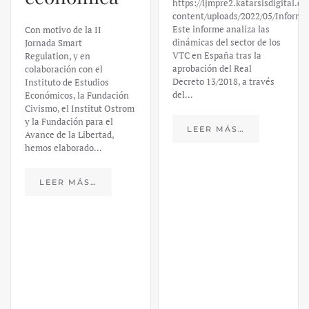
https://ijmpre2.katarsisdigital.com/wp-
Valley Bank:
content/uploads/2022/05/Informe_sobre_las_VTC.pdf
Este informe analiza las
un análisis
dinámicas del sector de los
VTC en España tras la
financiero –
aprobación del Real
Decreto 13/2018, a través
Daniel
del…
Fernández
LEER MÁS…
https://ijmpre2.katarsisdigital.c
content/uploads/2023/03/caso-
silicon-valley-ufm-market-
trends.pdf El último
informe de Market Trends,
elaborado para el Instituto
Juan de Mariana y para la
Universidad Francis…
LEER MÁS…