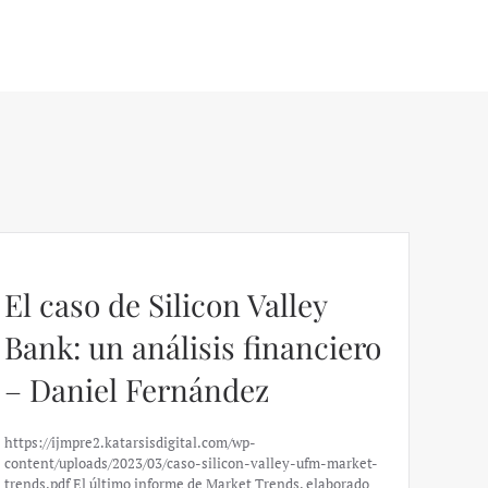
El caso de Silicon Valley
Bank: un análisis financiero
– Daniel Fernández
https://ijmpre2.katarsisdigital.com/wp-
content/uploads/2023/03/caso-silicon-valley-ufm-market-
trends.pdf El último informe de Market Trends, elaborado