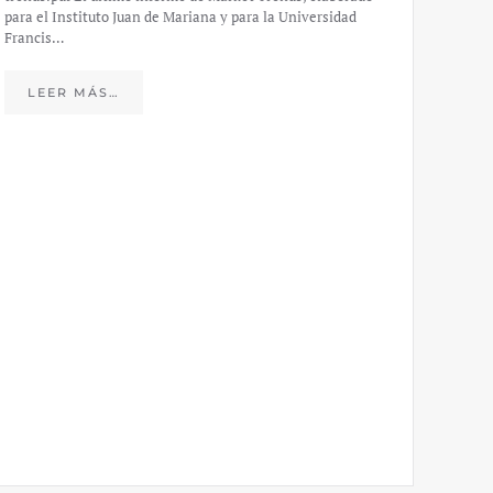
para el Instituto Juan de Mariana y para la Universidad
Francis…
Esp
peo
LEER MÁS…
eco
20
El IJM
mide e
Europea
Económ
LE