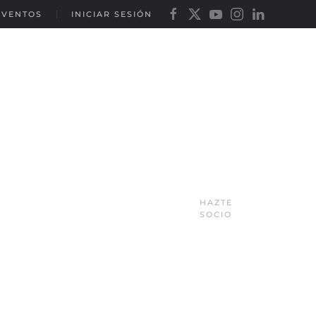
EVENTOS
INICIAR SESIÓN
HAZTE
SOCIO