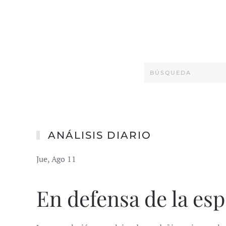
ANÁLISIS DIARIO
Jue, Ago 11
En defensa de la esp