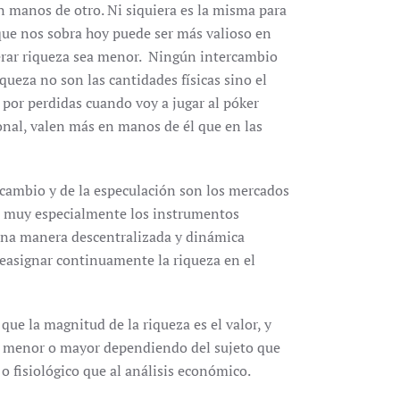
 manos de otro. Ni siquiera es la misma para
 que nos sobra hoy puede ser más valioso en
erar riqueza sea menor. Ningún intercambio
queza no son las cantidades físicas sino el
 por perdidas cuando voy a jugar al póker
nal, valen más en manos de él que en las
rcambio y de la especulación son los mercados
, muy especialmente los instrumentos
 una manera descentralizada y dinámica
reasignar continuamente la riqueza en el
que la magnitud de la riqueza es el valor, y
ser menor o mayor dependiendo del sujeto que
 o fisiológico que al análisis económico.