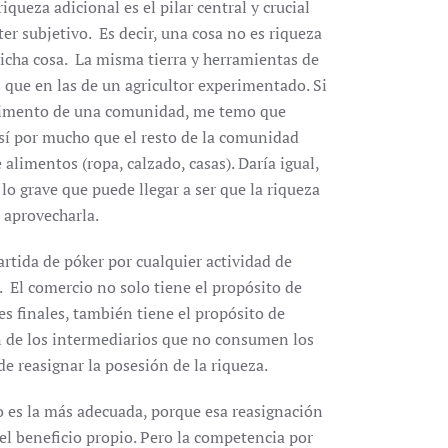
queza adicional es el pilar central y crucial
ter subjetivo. Es decir, una cosa no es riqueza
icha cosa. La misma tierra y herramientas de
que en las de un agricultor experimentado. Si
 alimento de una comunidad, me temo que
 así por mucho que el resto de la comunidad
limentos (ropa, calzado, casas). Daría igual,
o grave que puede llegar a ser que la riqueza
 aprovecharla.
partida de póker por cualquier actividad de
El comercio no solo tiene el propósito de
s finales, también tiene el propósito de
ón de los intermediarios que no consumen los
e reasignar la posesión de la riqueza.
no es la más adecuada, porque esa reasignación
el beneficio propio. Pero la competencia por