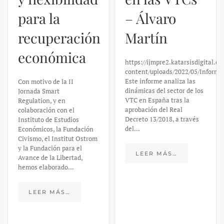
– Álvaro
El caso de
Martín
Silicon
https://ijmpre2.katarsisdigital.com/wp-
Valley Bank:
content/uploads/2022/05/Informe_sobre_las_VTC.pdf
Este informe analiza las
un análisis
dinámicas del sector de los
VTC en España tras la
financiero –
aprobación del Real
Decreto 13/2018, a través
Daniel
del…
Fernández
LEER MÁS…
https://ijmpre2.katarsisdigital.c
content/uploads/2023/03/caso-
silicon-valley-ufm-market-
trends.pdf El último
informe de Market Trends,
elaborado para el Instituto