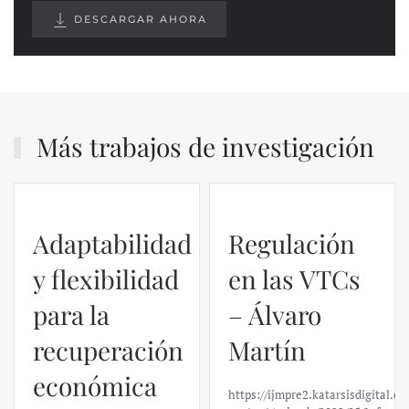
DESCARGAR AHORA
Más trabajos de investigación
Adaptabilidad
Regulación
y flexibilidad
en las VTCs
para la
– Álvaro
recuperación
Martín
económica
https://ijmpre2.katarsisdigital.c