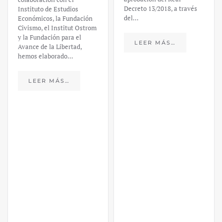
Decreto 13/2018, a través
Daniel
del…
Fernández
LEER MÁS…
https://ijmpre2.katarsisdigital.c
content/uploads/2023/03/caso-
silicon-valley-ufm-market-
trends.pdf El último
informe de Market Trends,
elaborado para el Instituto
Juan de Mariana y para la
Universidad Francis…
LEER MÁS…