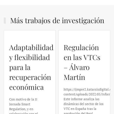
Más trabajos de investigación
Regulación
en las VTCs
– Álvaro
El caso de
Martín
Silicon
https://ijmpre2.katarsisdigital.com/wp-
Valley Bank:
content/uploads/2022/05/Informe_sobre_las_VTC.pdf
Este informe analiza las
un análisis
dinámicas del sector de los
VTC en España tras la
financiero –
aprobación del Real