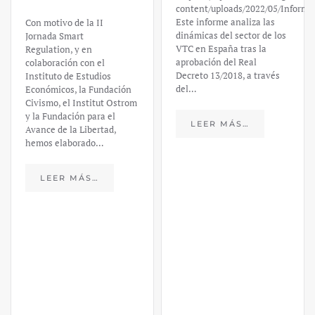
Valley Bank:
content/uploads/2022/05/Informe_sobre_las_VTC.pdf
Este informe analiza las
un análisis
dinámicas del sector de los
VTC en España tras la
financiero –
aprobación del Real
Decreto 13/2018, a través
Daniel
del…
Fernández
LEER MÁS…
https://ijmpre2.katarsisdigital.c
content/uploads/2023/03/caso-
silicon-valley-ufm-market-
trends.pdf El último
informe de Market Trends,
elaborado para el Instituto
Juan de Mariana y para la
Universidad Francis…
LEER MÁS…