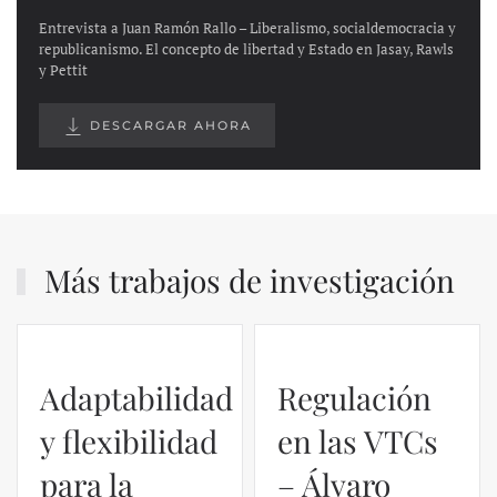
Entrevista a Juan Ramón Rallo – Liberalismo, socialdemocracia y
republicanismo. El concepto de libertad y Estado en Jasay, Rawls
y Pettit
DESCARGAR AHORA
Más trabajos de investigación
Adaptabilidad
Regulación
y flexibilidad
en las VTCs
para la
– Álvaro