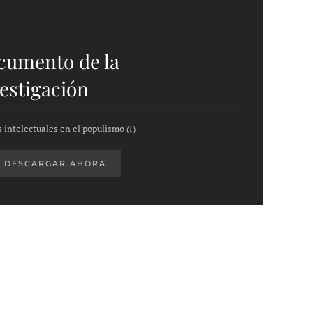
cumento de la
estigación
 intelectuales en el populismo (I)
DESCARGAR AHORA