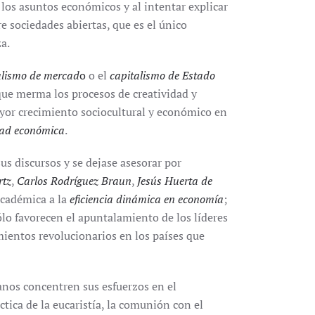
r los asuntos económicos y al intentar explicar
e sociedades abiertas, que es el único
a.
alismo de mercad
o
o el
capitalismo de Estado
que merma los procesos de creatividad y
yor crecimiento sociocultural y económico en
tad económica
.
us discursos y se dejase asesorar por
rtz
,
Carlos Rodríguez Braun
,
Jesús Huerta de
académica a la
eficiencia dinámica en economía
;
lo favorecen el apuntalamiento de los líderes
mientos revolucionarios en los países que
tianos concentren sus esfuerzos en el
ctica de la eucaristía, la comunión con el