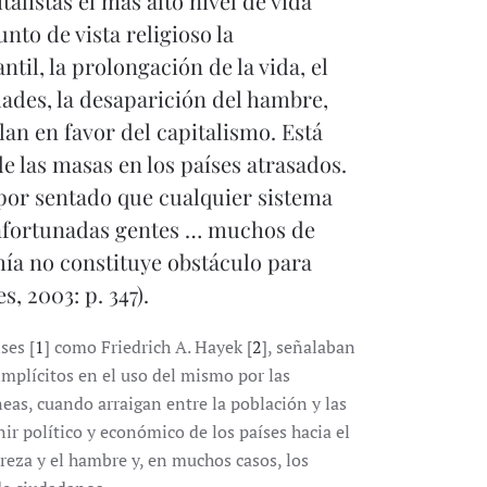
alistas el más alto nivel de vida
nto de vista religioso la
til, la prolongación de la vida, el
dades, la desaparición del hambre,
lan en favor del capitalismo. Está
de las masas en los países atrasados.
or sentado que cualquier sistema
infortunadas gentes … muchos de
mía no constituye obstáculo para
, 2003: p. 347).
ses [
1
] como Friedrich A. Hayek [
2
], señalaban
implícitos en el uso del mismo por las
eas, cuando arraigan entre la población y las
ir político y económico de los países hacia el
reza y el hambre y, en muchos casos, los