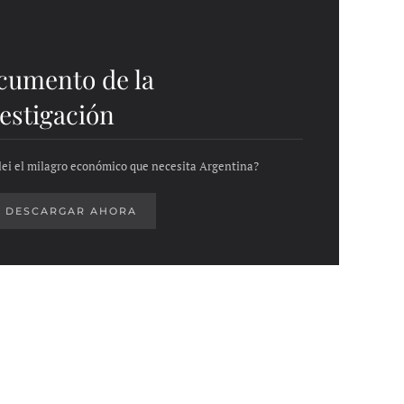
cumento de la
estigación
lei el milagro económico que necesita Argentina?
DESCARGAR AHORA