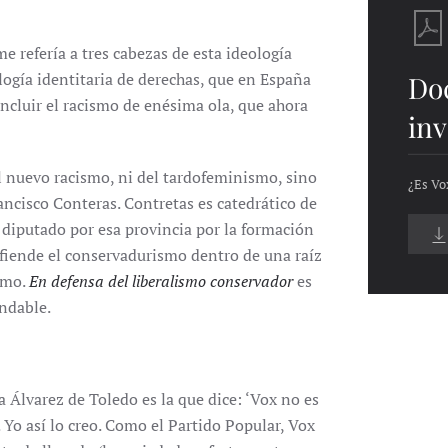
me refería a tres cabezas de esta ideología
logía identitaria de derechas, que en España
Do
incluir el racismo de enésima ola, que ahora
inv
l nuevo racismo, ni del tardofeminismo, sino
¿Es Vo
ncisco Conteras. Contretas es catedrático de
y diputado por esa provincia por la formación
efiende el conservadurismo dentro de una raíz
ismo.
En defensa del liberalismo conservador
es
endable.
 Álvarez de Toledo es la que dice: ‘Vox no es
. Yo así lo creo. Como el Partido Popular, Vox