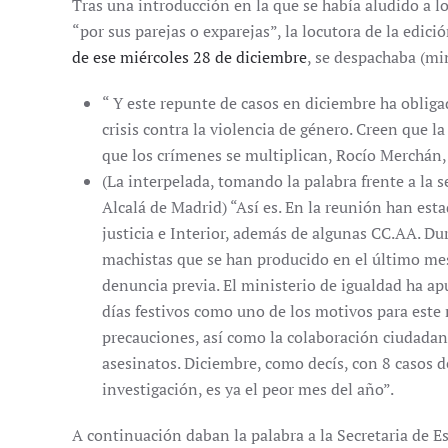
Tras una introducción en la que se había aludido a l
“por sus parejas o exparejas”, la locutora de la edici
de ese miércoles 28 de diciembre
, se despachaba (min
“ Y este repunte de casos en diciembre ha obliga
crisis contra la violencia de género. Creen que l
que los crímenes se multiplican, Rocío Merchán, e
(La interpelada, tomando la palabra frente a la s
Alcalá de Madrid) “Así es. En la reunión han est
justicia e Interior, además de algunas CC.AA. Du
machistas que se han producido en el último mes
denuncia previa. El ministerio de igualdad ha ap
días festivos como uno de los motivos para este
precauciones, así como la colaboración ciudadana
asesinatos. Diciembre, como decís, con 8 casos 
investigación, es ya el peor mes del año”.
A continuación daban la palabra a la Secretaria de 