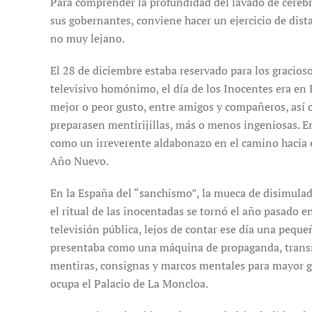
Para comprender la profundidad del lavado de cerebr
sus gobernantes, conviene hacer un ejercicio de dis
no muy lejano.
El 28 de diciembre estaba reservado para los gracios
televisivo homónimo, el día de los Inocentes era en 
mejor o peor gusto, entre amigos y compañeros, así
preparasen mentirijillas, más o menos ingeniosas. En
como un irreverente aldabonazo en el camino hacia e
Año Nuevo.
En la España del “sanchismo”, la mueca de disimul
el ritual de las inocentadas se tornó el año pasado e
televisión pública, lejos de contar ese día una pequeñ
presentaba como una máquina de propaganda, transm
mentiras, consignas y marcos mentales para mayor 
ocupa el Palacio de La Moncloa.