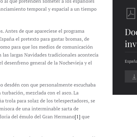
o al que pretenden someter a los españoles
tanciamiento temporal y espacial a un tiempo
Do
os. Antes de que apareciese el programa
España el pretexto para gastar bromas, de
inv
 como para que los medios de comunicación
 las largas Navidades tradicionales acontecía
España
l desenfreno general de la Nochevieja y el
ado desdén con que personalmente escuchaba
n turbación, mezclada con el asco. La
a trola para solaz de los telespectadores, se
isora de una interminable sarta de
gloria del émulo del Gran Hermano
[1]
que