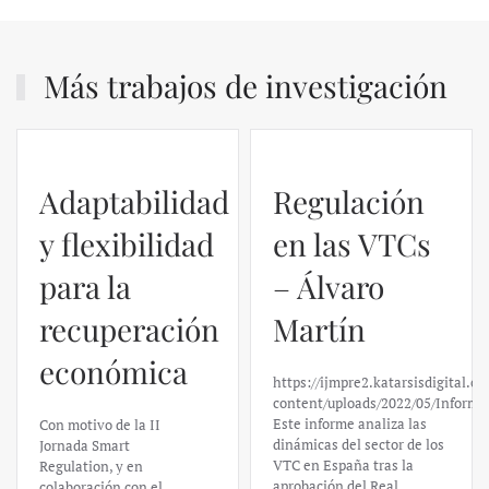
Más trabajos de investigación
Adaptabilidad
Regulación
y flexibilidad
en las VTCs
para la
– Álvaro
recuperación
Martín
económica
https://ijmpre2.katarsisdigital.c
content/uploads/2022/05/Informe
Este informe analiza las
Con motivo de la II
dinámicas del sector de los
Jornada Smart
VTC en España tras la
Regulation, y en
aprobación del Real
colaboración con el