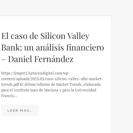
El caso de Silicon Valley
Bank: un análisis financiero
– Daniel Fernández
https://ijmpre2.katarsisdigital.com/wp-
content/uploads/2023/03/caso-silicon-valley-ufm-market-
trends.pdf El último informe de Market Trends, elaborado
para el Instituto Juan de Mariana y para la Universidad
Francis…
Esp
peo
LEER MÁS…
eco