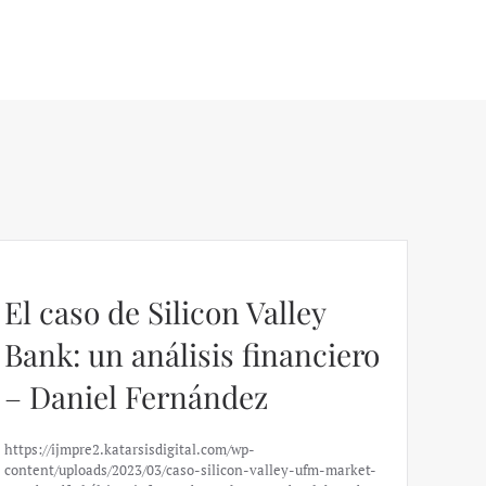
El caso de Silicon Valley
Bank: un análisis financiero
– Daniel Fernández
https://ijmpre2.katarsisdigital.com/wp-
content/uploads/2023/03/caso-silicon-valley-ufm-market-