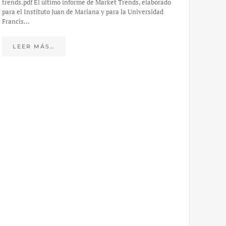
trends.pdf El último informe de Market Trends, elaborado
para el Instituto Juan de Mariana y para la Universidad
Francis…
Esp
peo
LEER MÁS…
eco
20
El IJM
mide e
Europea
Económ
LE