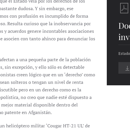
que el Estado vela por los derechos de los
bastante dudosa. Y sin embargo, ese
ímos con profusión es incumplido de forma
Do
oso. Resulta curioso que la inobservancia por
tos y acuerdos genere incontables asociaciones
inv
 asocien con tanto ahínco para denunciar los
Estado
afectan a una pequeña parte de la población
, sin excepción, y ello sólo es detectable
ionistas creen lógico que en un ‘derecho’ como
 sean solteros o tengan un nivel de renta
discutible pero en un derecho como es la
olística, no creo que nadie esté dispuesto a
l mejor material disponible dentro del
ho patente en Afganistán.
 un helicóptero militar ‘Cougar HT-21 UL’ de