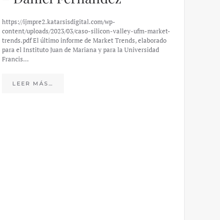
https://ijmpre2.katarsisdigital.com/wp-
content/uploads/2023/03/caso-silicon-valley-ufm-market-
trends.pdf El último informe de Market Trends, elaborado
para el Instituto Juan de Mariana y para la Universidad
Francis…
Esp
peo
LEER MÁS…
eco
20
El IJM
mide e
Europea
Económ
LE