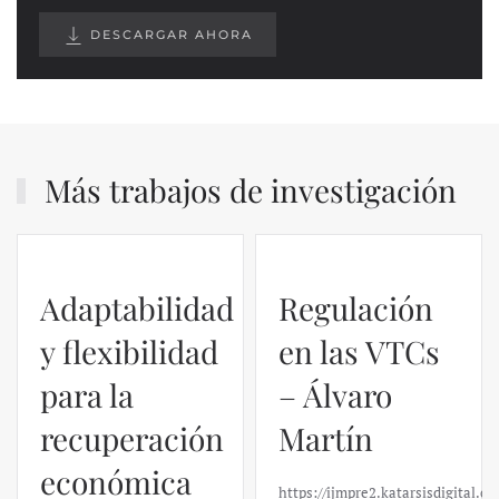
DESCARGAR AHORA
Más trabajos de investigación
Regulación
en las VTCs
– Álvaro
El caso de
Martín
Silicon
https://ijmpre2.katarsisdigital.com/wp-