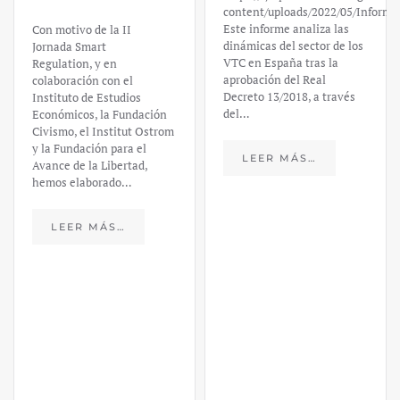
Valley Bank:
content/uploads/2022/05/Informe_sobre_las_VTC.pdf
Este informe analiza las
un análisis
dinámicas del sector de los
VTC en España tras la
financiero –
aprobación del Real
Decreto 13/2018, a través
Daniel
del…
Fernández
LEER MÁS…
https://ijmpre2.katarsisdigital.c
content/uploads/2023/03/caso-
silicon-valley-ufm-market-
trends.pdf El último
informe de Market Trends,
elaborado para el Instituto
Juan de Mariana y para la
Universidad Francis…
LEER MÁS…