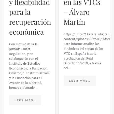
y flexibilidad
en las VTCs
para la
– Álvaro
recuperación
Martín
económica
https://ijmpre2.katarsisdigital.c
content/uploads/2022/05/Informe
Este informe analiza las
Con motivo de la II
dinámicas del sector de los
Jornada Smart
VTC en España tras la
Regulation, y en
aprobación del Real
colaboración con el
Decreto 13/2018, a través
Instituto de Estudios
del…
Económicos, la Fundación
Civismo, el Institut Ostrom
y la Fundación para el
LEER MÁS…
Avance de la Libertad,
hemos elaborado…
LEER MÁS…