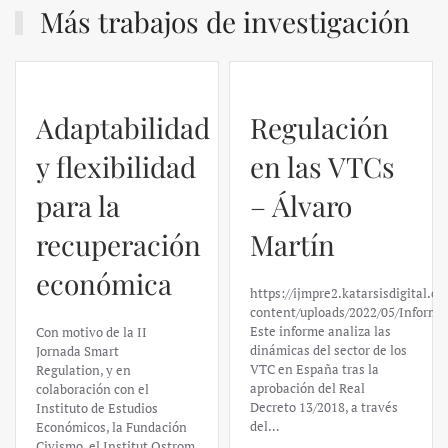
Más trabajos de investigación
Adaptabilidad
Regulación
y flexibilidad
en las VTCs
para la
– Álvaro
recuperación
Martín
económica
https://ijmpre2.katarsisdigital.c
content/uploads/2022/05/Informe
Este informe analiza las
Con motivo de la II
dinámicas del sector de los
Jornada Smart
VTC en España tras la
Regulation, y en
aprobación del Real
colaboración con el
Decreto 13/2018, a través
Instituto de Estudios
del…
Económicos, la Fundación
Civismo, el Institut Ostrom