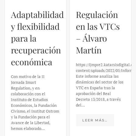
Adaptabilidad
Regulación
y flexibilidad
en las VTCs
para la
– Álvaro
recuperación
Martín
económica
https://ijmpre2.katarsisdigital.c
content/uploads/2022/05/Informe
Este informe analiza las
Con motivo de la II
dinámicas del sector de los
Jornada Smart
VTC en España tras la
Regulation, y en
aprobación del Real
colaboración con el
Decreto 13/2018, a través
Instituto de Estudios
del…
Económicos, la Fundación
Civismo, el Institut Ostrom
y la Fundación para el
LEER MÁS…
Avance de la Libertad,
hemos elaborado…