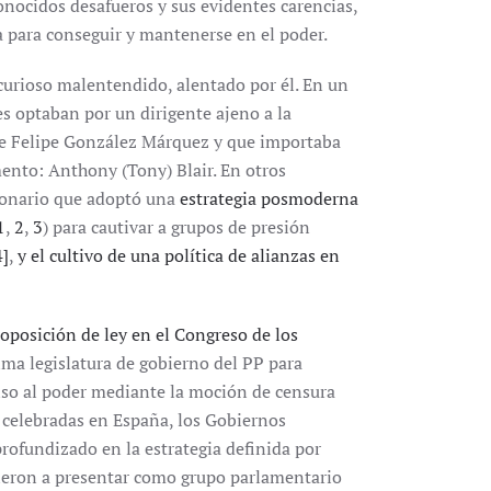
onocidos desafueros y sus evidentes carencias,
 para conseguir y mantenerse en el poder.
curioso malentendido, alentado por él. En un
s optaban por un dirigente ajeno a la
 de Felipe González Márquez y que importaba
nto: Anthony (Tony) Blair. En otros
sionario que adoptó una
estrategia posmoderna
1
,
2
,
3
) para cautivar a grupos de presión
4]
,
y el cultivo de una política de alianzas en
oposición de ley en el Congreso de los
ima legislatura de gobierno del PP para
nso al poder mediante la moción de censura
s celebradas en España, los Gobiernos
ofundizado en la estrategia definida por
lvieron a presentar como grupo parlamentario