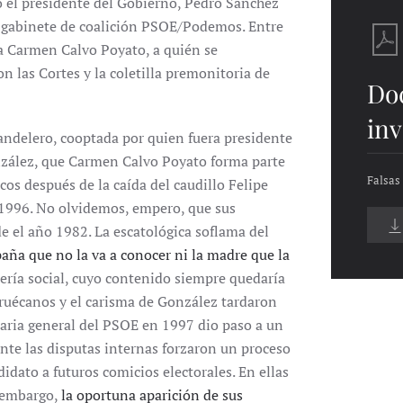
o el presidente del Gobierno, Pedro Sánchez
o gabinete de coalición PSOE/Podemos. Entre
a Carmen Calvo Poyato, a quién se
n las Cortes y la coletilla premonitoria de
Do
inv
andelero, cooptada por quien fuera presidente
nzález, que Carmen Calvo Poyato forma parte
Falsas
cos después de la caída del caudillo Felipe
 1996. No olvidemos, empero, que sus
 el año 1982. La escatológica soflama del
aña que no la va a conocer ni la madre que la
ería social, cuyo contenido siempre quedaría
etruécanos y el carisma de González tardaron
etaria general del PSOE en 1997 dio paso a un
nte las disputas internas forzaron un proceso
didato a futuros comicios electorales. En ellas
n embargo,
la oportuna aparición de sus