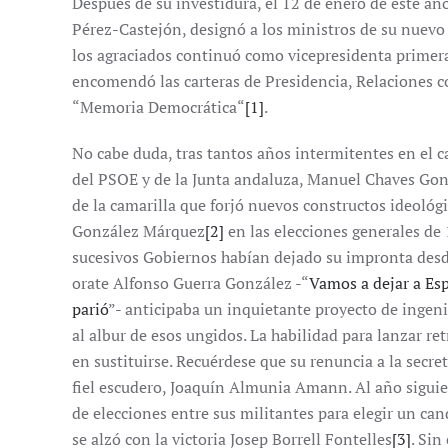
Después de su investidura, el 12 de enero de este añ
Pérez-Castejón, designó a los ministros de su nuev
los agraciados continuó como vicepresidenta primer
encomendó las carteras de Presidencia, Relaciones co
“Memoria Democrática“
[1]
.
No cabe duda, tras tantos años intermitentes en el c
del PSOE y de la Junta andaluza, Manuel Chaves Go
de la camarilla que forjó nuevos constructos ideológi
González Márquez
[2]
en las elecciones generales de
sucesivos Gobiernos habían dejado su impronta desde
orate Alfonso Guerra González -“
Vamos a dejar a Esp
parió
”- anticipaba un inquietante proyecto de ingeni
al albur de esos ungidos. La habilidad para lanzar r
en sustituirse. Recuérdese que su renuncia a la secr
fiel escudero, Joaquín Almunia Amann. Al año siguie
de elecciones entre sus militantes para elegir un can
se alzó con la victoria Josep Borrell Fontelles
[3]
. Si