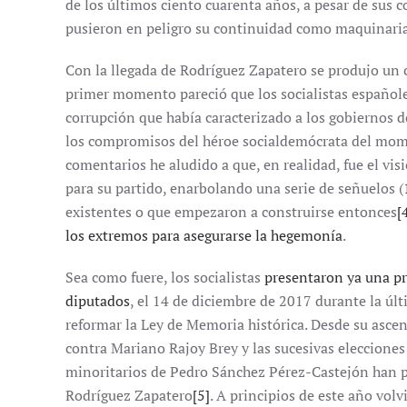
de los últimos ciento cuarenta años, a pesar de sus c
pusieron en peligro su continuidad como maquinaria
Con la llegada de Rodríguez Zapatero se produjo un 
primer momento pareció que los socialistas españole
corrupción que había caracterizado a los gobiernos
los compromisos del héroe socialdemócrata del mome
comentarios he aludido a que, en realidad, fue el vi
para su partido, enarbolando una serie de señuelos (
existentes o que empezaron a construirse entonces
[
los extremos para asegurarse la hegemonía
.
Sea como fuere, los socialistas
presentaron ya una pr
diputados
, el 14 de diciembre de 2017 durante la últ
reformar la Ley de Memoria histórica. Desde su asce
contra Mariano Rajoy Brey y las sucesivas eleccione
minoritarios de Pedro Sánchez Pérez-Castejón han pr
Rodríguez Zapatero
[5]
. A principios de este año vo