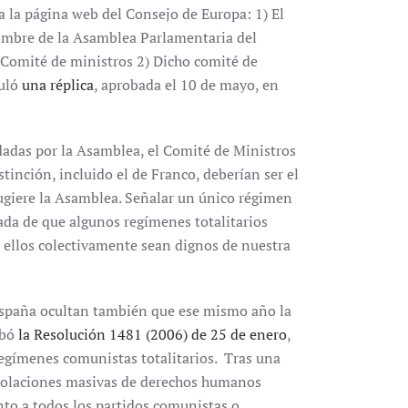
a la página web del Consejo de Europa: 1) El
mbre de la Asamblea Parlamentaria del
Comité de ministros 2) Dicho comité de
muló
una réplica
, aprobada el 10 de mayo, en
dadas por la Asamblea, el Comité de Ministros
stinción, incluido el de Franco, deberían ser el
 sugiere la Asamblea. Señalar un único régimen
ada de que algunos regímenes totalitarios
ellos colectivamente sean dignos de nuestra
 España ocultan también que ese mismo año la
obó
la Resolución 1481 (2006) de 25 de enero
,
regímenes comunistas totalitarios. Tras una
violaciones masivas de derechos humanos
to a todos los partidos comunistas o