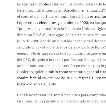
relaciones inconfesables
con dos colaboradores de la
Delegación de Hacienda en Barcelona en el diario
El
el control del partido, Almunia cosechó un
estrepito
López en las elecciones generales de 2000
, en las q
“progresista y plural” con la Izquierda Unida dirigid
dimisión llevó al interregno de la presidencia de M
julio de 2000 donde un diputado joven y casi descono
segundo más votado entre los delegados, José Bono M
general. No es un secreto que tal victoria se apoyó e
del PSC, dirigido a la sazón por Pascual Maragall y 
accidentado ascenso a la dirección en ese partido lo
Gobierno, quién
dimitió como secretario general tra
comité federal
en octubre de 2016 y
regresó al puest
mayo del año siguiente
.
Conviene repasar los anteriores hitos para comprobar
facciones de un partido que ha elaborado una épica m