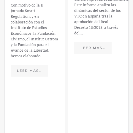
Este informe analiza las
un análisis
dinámicas del sector de los
VTC en España tras la
financiero –
aprobación del Real
Decreto 13/2018, a través
Daniel
del…
Fernández
LEER MÁS…
https://ijmpre2.katarsisdigital.c
content/uploads/2023/03/caso-
silicon-valley-ufm-market-
trends.pdf El último
informe de Market Trends,
elaborado para el Instituto
Juan de Mariana y para la
Universidad Francis…
LEER MÁS…