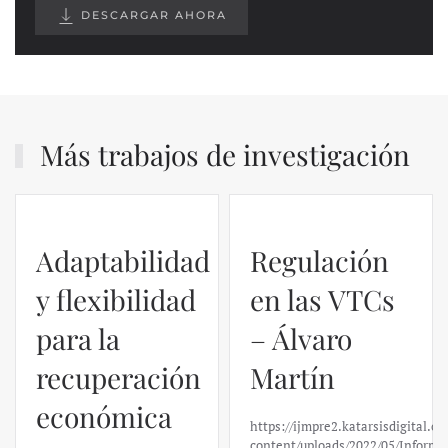
DESCARGAR AHORA
Más trabajos de investigación
Regulación
en las VTCs
– Álvaro
El caso de
Martín
Silicon
https://ijmpre2.katarsisdigital.com/wp-
Valley Bank:
content/uploads/2022/05/Informe_sobre_las_VTC.pdf