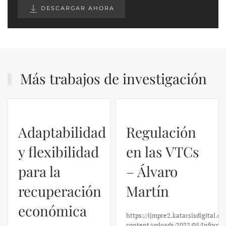
DESCARGAR AHORA
Más trabajos de investigación
Adaptabilidad
Regulación
y flexibilidad
en las VTCs
para la
– Álvaro
recuperación
Martín
económica
https://ijmpre2.katarsisdigital.c
content/uploads/2022/05/Informe