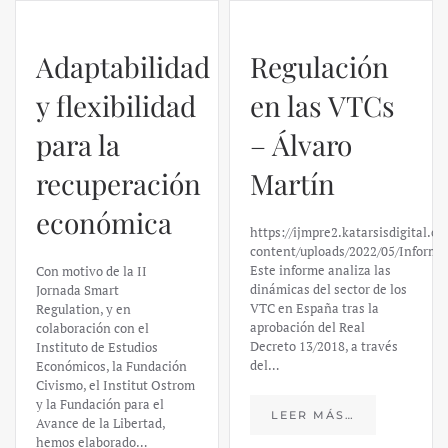
Adaptabilidad
Regulación
y flexibilidad
en las VTCs
para la
– Álvaro
recuperación
Martín
económica
https://ijmpre2.katarsisdigital.c
content/uploads/2022/05/Informe
Este informe analiza las
Con motivo de la II
dinámicas del sector de los
Jornada Smart
VTC en España tras la
Regulation, y en
aprobación del Real
colaboración con el
Decreto 13/2018, a través
Instituto de Estudios
del…
Económicos, la Fundación
Civismo, el Institut Ostrom
y la Fundación para el
LEER MÁS…
Avance de la Libertad,
hemos elaborado…