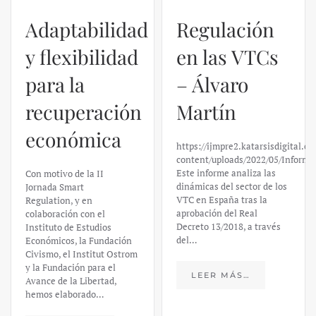
Adaptabilidad
Regulación
y flexibilidad
en las VTCs
para la
– Álvaro
recuperación
Martín
económica
https://ijmpre2.katarsisdigital.c
content/uploads/2022/05/Informe
Este informe analiza las
Con motivo de la II
dinámicas del sector de los
Jornada Smart
VTC en España tras la
Regulation, y en
aprobación del Real
colaboración con el
Decreto 13/2018, a través
Instituto de Estudios
del…
Económicos, la Fundación
Civismo, el Institut Ostrom
y la Fundación para el
LEER MÁS…
Avance de la Libertad,
hemos elaborado…