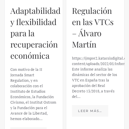
Adaptabilidad
Regulación
y flexibilidad
en las VTCs
para la
– Álvaro
recuperación
Martín
económica
https://ijmpre2.katarsisdigital.c
content/uploads/2022/05/Informe
Este informe analiza las
Con motivo de la II
dinámicas del sector de los
Jornada Smart
VTC en España tras la
Regulation, y en
aprobación del Real
colaboración con el
Decreto 13/2018, a través
Instituto de Estudios
del…
Económicos, la Fundación
Civismo, el Institut Ostrom
y la Fundación para el
LEER MÁS…
Avance de la Libertad,
hemos elaborado…