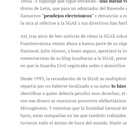
Tenía –y supongo que sigue teniendo–
una buena v
discos de Leño, que para un admirador del Rosendo e
llamarnos
"pendejos electrónicos"
y denunciar a cu
la otra al referirse a la SGAE y sus directivos han hec
Así, tras años de leer noticias de cómo la SGAE cobr
Fuenteovejuna vemos ahora a buena parte de su cúpu
Nacional. Julio Alonso, a buen seguro, apreciará la ir
comentaristas de su blog insultaron a la SGAE, pres
en que la Guardia Civil registraba sedes y domicilios
Desde 1993, la recaudación de la SGAE se multiplicó 
repartía por no haberse localizado a su autor
lo hizo
identificar a quien debería percibir esos derechos, el
con ese dinero se montaron proyectos elefantiásicos
Microgénesis. Y mientras que la Sociedad General de
lucro, estas compañías en las que también trabajaba p
tuvieron todo el ánimo de lucro del mundo. Huele u