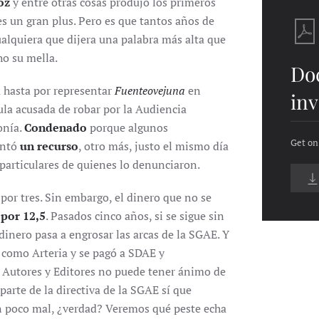
oz
y entre otras cosas produjo los primeros
s un gran plus. Pero es que tantos años de
alquiera que dijera una palabra más alta que
ho su mella.
Do
a hasta por representar
Fuenteovejuna
en
inv
la acusada de robar por la Audiencia
onía.
Condenado
porque algunos
Get on
entó
un recurso
, otro más, justo el mismo día
 particulares de quienes lo denunciaron.
por tres. Sin embargo, el dinero que no se
 por 12,5
. Pasados cinco años, si se sigue sin
 dinero pasa a engrosar las arcas de la SGAE. Y
 como Arteria y se pagó a SDAE y
 Autores y Editores no puede tener ánimo de
arte de la directiva de la SGAE sí que
n poco mal, ¿verdad? Veremos qué peste echa