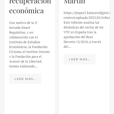
Martín
Silicon
https://ijmpre2.katarsisdigital.com/wp-
Valley Bank:
content/uploads/2022/05/Informe_sobre_las_VTC.pdf
Este informe analiza las
un análisis
dinámicas del sector de los
VTC en España tras la
financiero –
aprobación del Real
Decreto 13/2018, a través
Daniel
del…
Fernández
LEER MÁS…
https://ijmpre2.katarsisdigital.c
content/uploads/2023/03/caso-
silicon-valley-ufm-market-
trends.pdf El último
informe de Market Trends,
elaborado para el Instituto
Juan de Mariana y para la
Universidad Francis…