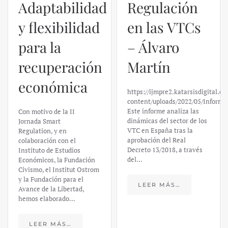
Adaptabilidad
Regulación
y flexibilidad
en las VTCs
para la
– Álvaro
recuperación
Martín
económica
https://ijmpre2.katarsisdigital.c
content/uploads/2022/05/Informe
Este informe analiza las
Con motivo de la II
dinámicas del sector de los
Jornada Smart
VTC en España tras la
Regulation, y en
aprobación del Real
colaboración con el
Decreto 13/2018, a través
Instituto de Estudios
del…
Económicos, la Fundación
Civismo, el Institut Ostrom
y la Fundación para el
LEER MÁS…
Avance de la Libertad,
hemos elaborado…
LEER MÁS…