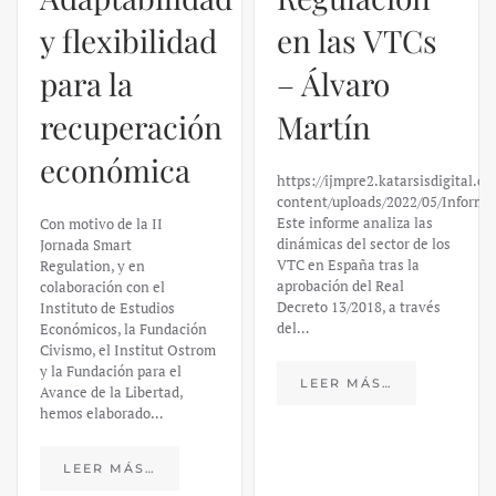
y flexibilidad
en las VTCs
para la
– Álvaro
recuperación
Martín
económica
https://ijmpre2.katarsisdigital.c
content/uploads/2022/05/Informe
Este informe analiza las
Con motivo de la II
dinámicas del sector de los
Jornada Smart
VTC en España tras la
Regulation, y en
aprobación del Real
colaboración con el
Decreto 13/2018, a través
Instituto de Estudios
del…
Económicos, la Fundación
Civismo, el Institut Ostrom
y la Fundación para el
LEER MÁS…
Avance de la Libertad,
hemos elaborado…
LEER MÁS…