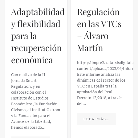
Regulación
en las VTCs
– Álvaro
El caso de
Martín
Silicon
https://ijmpre2.katarsisdigital.com/wp-
Valley Bank:
content/uploads/2022/05/Informe_sobre_las_VTC.pdf
Este informe analiza las
un análisis
dinámicas del sector de los
VTC en España tras la
financiero –
aprobación del Real
Decreto 13/2018, a través
Daniel
del…
Fernández
LEER MÁS…
https://ijmpre2.katarsisdigital.c
content/uploads/2023/03/caso-