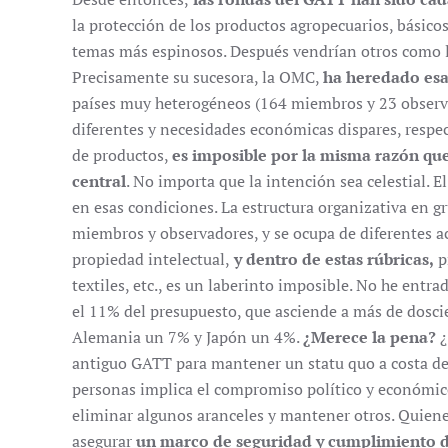
la protección de los productos agropecuarios, básicos
temas más espinosos. Después vendrían otros como l
Precisamente su sucesora, la OMC,
ha heredado esa
países muy heterogéneos (164 miembros y 23 observad
diferentes y necesidades económicas dispares, respec
de productos,
es imposible por la misma razón que
central
. No importa que la intención sea celestial. 
en esas condiciones. La estructura organizativa en g
miembros y observadores, y se ocupa de diferentes ac
propiedad intelectual,
y dentro de estas rúbricas,
p
textiles, etc., es un laberinto imposible. No he entr
el 11% del presupuesto, que asciende a más de dosci
Alemania un 7% y Japón un 4%.
¿Merece la pena?
¿
antiguo GATT para mantener un statu quo a costa de l
personas implica el compromiso político y económico
eliminar algunos aranceles y mantener otros. Quien
asegurar
un marco de seguridad y cumplimiento d