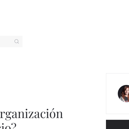
Organización
io?