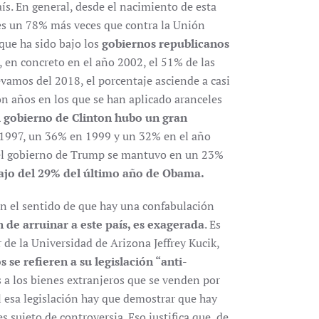
aís. En general, desde el nacimiento de esta
es un 78% más veces que contra la Unión
 que ha sido bajo los
gobiernos republicanos
, en concreto en el año 2002, el 51% de las
vamos del 2018, el porcentaje asciende a casi
on años en los que se han aplicado aranceles
 gobierno de Clinton hubo un gran
 1997, un 36% en 1999 y un 32% en el año
 el gobierno de Trump se mantuvo en un 23%
ajo del 29% del último año de Obama.
en el sentido de que hay una confabulación
n de arruinar a este país, es exagerada
. Es
 de la Universidad de Arizona Jeffrey Kucik,
se refieren a su legislación “anti-
s a los bienes extranjeros que se venden por
l esa legislación hay que demostrar que hay
s sujeto de controversia. Eso justifica que, de