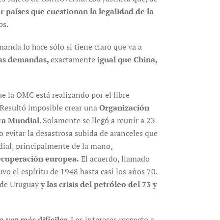
r países que cuestionan la legalidad de la
os.
manda lo hace sólo si tiene claro que va a
las demandas,
exactamente
igual que China,
e la OMC está realizando por el libre
 Resultó imposible crear una
Organización
ra Mundial
. Solamente se llegó a reunir a 23
 evitar la desastrosa subida de aranceles que
dial, principalmente de la mano,
recuperación europea.
El acuerdo, llamado
 el espíritu de 1948 hasta casi los años 70.
a de Uruguay
y las crisis del petróleo del 73 y
 vez más difíciles
. Los intereses respecto a