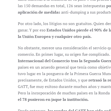
las 150 demandas en total, 126 sean interpuestas
po
aplicación de medida
s anti-dumping a sus product
Por otro lado, los litigios no son gratuitos. Quien de
ganar. Y por eso
Estados Unidos pierde el 90% de 
la Unión Europea y cualquier otro país.
No obstante, merece una consideración el servicio qu
comercio. En primer lugar, su origen fue complicado.
Internacional del Comercio tras la Segunda Guer
países en un acuerdo general que tenía como objetivo
tuvo lugar en la posguerra de la Primera Guerra Mun
precisamente, de Estados Unidos, y que
retrasó la 
GATT, fue muy exitoso durante muchos años y mantuvo
Pero la incorporación de muchos países en la Rond
el 78 pusieron en jaque la institución.
Desde entonces,
las rondas del GATT han sido cada