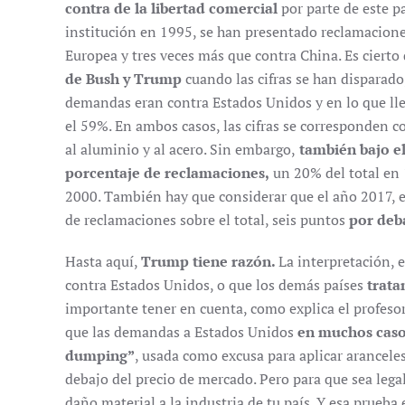
contra de la libertad comercial
por parte de este p
institución en 1995, se han presentado reclamacion
Europea y tres veces más que contra China. Es cierto
de Bush y Trump
cuando las cifras se han disparado
demandas eran contra Estados Unidos y en lo que lle
el 59%. En ambos casos, las cifras se corresponden c
al aluminio y al acero. Sin embargo,
también bajo el
porcentaje de reclamaciones,
un 20% del total en
2000. También hay que considerar que el año 2017,
de reclamaciones sobre el total, seis puntos
por deb
Hasta aquí,
Trump tiene razón.
La interpretación, 
contra Estados Unidos, o que los demás países
trata
importante tener en cuenta, como explica el profesor
que las demandas a Estados Unidos
en muchos casos 
dumping”
, usada como excusa para aplicar arancele
debajo del precio de mercado. Pero para que sea lega
daño material a la industria de tu país. Y esa prueba e