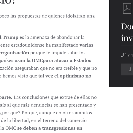
oco las propuestas de quienes idolatran una
Do
inv
ld Trump
es la amenaza de abandonar la
dente estadounidense ha manifestado
varias
 organización
porque le impide subir los
¿Hay q
países usan la OMCpara atacar a Estados
ización aseguraban que no era creíble y que no
o hemos visto que
tal vez el optimismo no
parte.
Las conclusiones que extrae de ellas no
país al que más denuncias se han presentado y
ro ¿por qué? Porque, aunque en otros ámbitos
de la libertad, en el terreno del comercio
e la OMC
se deben a transgresiones en