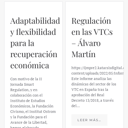
Adaptabilidad
Regulación
y flexibilidad
en las VTCs
para la
– Álvaro
recuperación
Martín
económica
https://ijmpre2.katarsisdigital.c
content/uploads/2022/05/Informe
Este informe analiza las
Con motivo de la II
dinámicas del sector de los
Jornada Smart
VTC en España tras la
Regulation, y en
aprobación del Real
colaboración con el
Decreto 13/2018, a través
Instituto de Estudios
del…
Económicos, la Fundación
Civismo, el Institut Ostrom
y la Fundación para el
LEER MÁS…
Avance de la Libertad,
hemos elaborado…