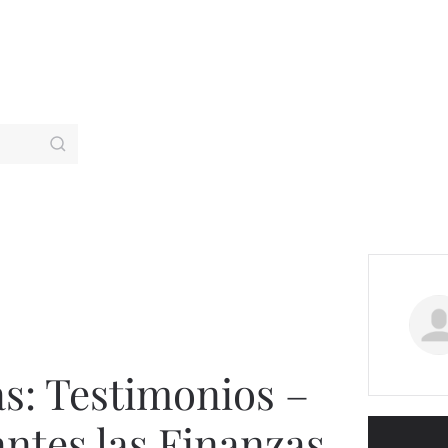
as: Testimonios –
ntes las Finanzas