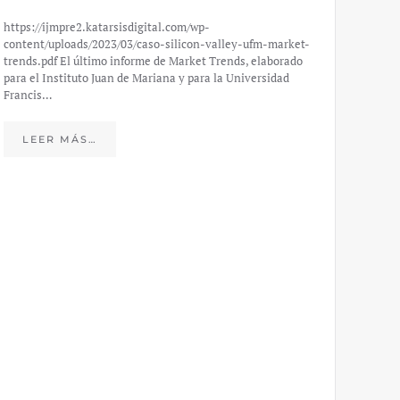
https://ijmpre2.katarsisdigital.com/wp-
content/uploads/2023/03/caso-silicon-valley-ufm-market-
trends.pdf El último informe de Market Trends, elaborado
para el Instituto Juan de Mariana y para la Universidad
Francis…
Esp
peo
LEER MÁS…
eco
20
El IJM
mide e
Europea
Económ
LE