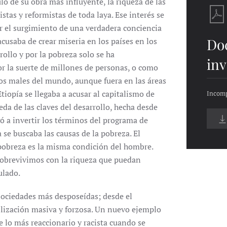
o de su obra más influyente, la riqueza de las
as y reformistas de toda laya. Ese interés se
or el surgimiento de una verdadera conciencia
Do
acusaba de crear miseria en los países en los
rollo y por la pobreza solo se ha
inv
r la suerte de millones de personas, o como
los males del mundo, aunque fuera en las áreas
iopía se llegaba a acusar al capitalismo de
Incomp
eda de las claves del desarrollo, hecha desde
gó a invertir los términos del programa de
 se buscaba las causas de la pobreza. El
pobreza es la misma condición del hombre.
brevivimos con la riqueza que puedan
ulado.
 sociedades más desposeídas; desde el
rilización masiva y forzosa. Un nuevo ejemplo
e lo más reaccionario y racista cuando se