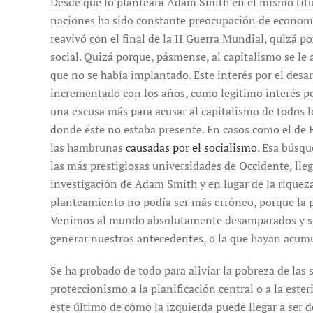
Desde que lo planteara Adam Smith en el mismo títul
naciones ha sido constante preocupación de economist
reavivó con el final de la II Guerra Mundial, quizá p
social. Quizá porque, pásmense, al capitalismo se le 
que no se había implantado. Este interés por el desar
incrementado con los años, como legítimo interés po
una excusa más para acusar al capitalismo de todos 
donde éste no estaba presente. En casos como el de Et
las hambrunas
causadas por el socialismo
. Esa búsqu
las más prestigiosas universidades de Occidente, lle
investigación de Adam Smith y en lugar de la riqueza
planteamiento no podía ser más erróneo, porque la 
Venimos al mundo absolutamente desamparados y so
generar nuestros antecedentes, o la que hayan acum
Se ha probado de todo para aliviar la pobreza de las
proteccionismo a la planificación central o a la este
este último de cómo la izquierda puede llegar a ser d