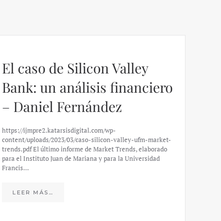
El caso de Silicon Valley
Bank: un análisis financiero
– Daniel Fernández
https://ijmpre2.katarsisdigital.com/wp-
content/uploads/2023/03/caso-silicon-valley-ufm-market-
trends.pdf El último informe de Market Trends, elaborado
para el Instituto Juan de Mariana y para la Universidad
Francis…
Esp
peo
LEER MÁS…
eco