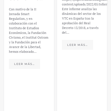
Valley Bank:
content/uploads/2022/05/Informe_sobre_las_VTC.pdf
Este informe analiza las
un análisis
dinámicas del sector de los
VTC en España tras la
financiero –
aprobación del Real
Decreto 13/2018, a través
Daniel
del…
Fernández
LEER MÁS…
https://ijmpre2.katarsisdigital.c
content/uploads/2023/03/caso-
silicon-valley-ufm-market-
trends.pdf El último
informe de Market Trends,
elaborado para el Instituto
Juan de Mariana y para la
Universidad Francis…
LEER MÁS…