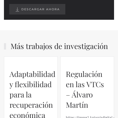
DESCARGAR AHORA
Más trabajos de investigación
Regulación
en las VTCs
– Álvaro
El caso de
Martín
Silicon
https://ijmpre2.katarsisdigital.com/wp-