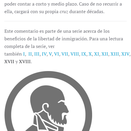
poder contar a corto y medio plazo. Caso de no recurrir a
ella, cargará con su propia
cruz
durante décadas.
Este comentario es parte de una serie acerca de los
beneficios de la libertad de inmigración. Para una lectura
completa de la serie, ver
también
I
,
II
,
III
,
IV
,
V
,
VI
,
VII
,
VIII
,
IX
,
X
,
XI
,
XII
,
XIII
,
XIV
XVII
y
XVIII
.