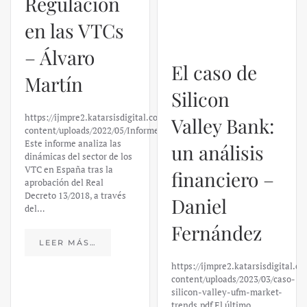
Regulación
El caso de
en las VTCs
Silicon
– Álvaro
Valley Bank:
Martín
un análisis
financiero –
https://ijmpre2.katarsisdigital.com/wp-
content/uploads/2022/05/Informe_sobre_las_VTC.pdf
Daniel
Este informe analiza las
dinámicas del sector de los
Fernández
VTC en España tras la
aprobación del Real
Decreto 13/2018, a través
https://ijmpre2.katarsisdigital.c
del…
content/uploads/2023/03/caso-
silicon-valley-ufm-market-
trends.pdf El último
LEER MÁS…
informe de Market Trends,
elaborado para el Instituto
Juan de Mariana y para la
Universidad Francis…