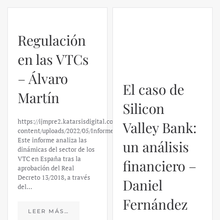
Regulación
El caso de
en las VTCs
Silicon
– Álvaro
Valley Bank:
Martín
un análisis
financiero –
https://ijmpre2.katarsisdigital.com/wp-
content/uploads/2022/05/Informe_sobre_las_VTC.pdf
Daniel
Este informe analiza las
dinámicas del sector de los
Fernández
VTC en España tras la
aprobación del Real
Decreto 13/2018, a través
https://ijmpre2.katarsisdigital.c
del…
content/uploads/2023/03/caso-
silicon-valley-ufm-market-
trends.pdf El último
LEER MÁS…
informe de Market Trends,