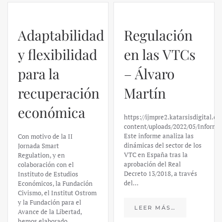
Adaptabilidad
Regulación
y flexibilidad
en las VTCs
para la
– Álvaro
recuperación
Martín
económica
https://ijmpre2.katarsisdigital.c
content/uploads/2022/05/Informe
Este informe analiza las
Con motivo de la II
dinámicas del sector de los
Jornada Smart
VTC en España tras la
Regulation, y en
aprobación del Real
colaboración con el
Decreto 13/2018, a través
Instituto de Estudios
del…
Económicos, la Fundación
Civismo, el Institut Ostrom
y la Fundación para el
LEER MÁS…
Avance de la Libertad,
hemos elaborado…