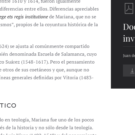
 entre 1610 y 1614, fueron igualmente
iferencias entre ellos. Diferencias apreciables
ege ets regis institutione
de Mariana, que no se
Do
ismos”, propios de la coyuntura histórica de la
inv
624) se ajusta al comúnmente compartido
ambién denominada Escuela de Salamanca, cuyo
Juan d
co Suárez (1548-1617). Pero el pensamiento
de otros de sus coetáneos y que, aunque no
líneas generales definidas por Vitoria (1483-
ÍTICO
do en teología, Mariana fue uno de los pocos
és de la historia y no sólo desde la teología.