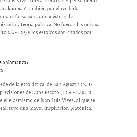
 de Luis Vives (1492-1540) y del pensamiento
alcalaínos. Y también por el recibido
nque fuese contrario a éste, y de
toria y teoría política. No fueron las únicas.
cito (55-120) y los estoicos son citados por
de Salamanca?
ca
ede de la escolástica, de San Agustín (354-
 precisiones de Duns Escoto (1266-1308) a
 el erasmismo de Juan Luis Vives, al que se
ral, tuvo una mayor inspiración platónica.