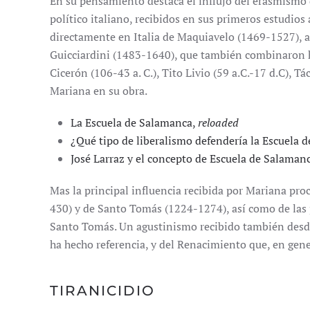
En su pensamiento destaca el influjo del erasmismo
político italiano, recibidos en sus primeros estudios 
directamente en Italia de Maquiavelo (1469-1527), au
Guicciardini (1483-1640), que también combinaron his
Cicerón (106-43 a. C.), Tito Livio (59 a.C.-17 d.C), Tá
Mariana en su obra.
La Escuela de Salamanca,
reloaded
¿Qué tipo de liberalismo defendería la Escuela 
José Larraz y el concepto de Escuela de Salaman
Mas la principal influencia recibida por Mariana proc
430) y de Santo Tomás (1224-1274), así como de las
Santo Tomás. Un agustinismo recibido también desde
ha hecho referencia, y del Renacimiento que, en gene
TIRANICIDIO