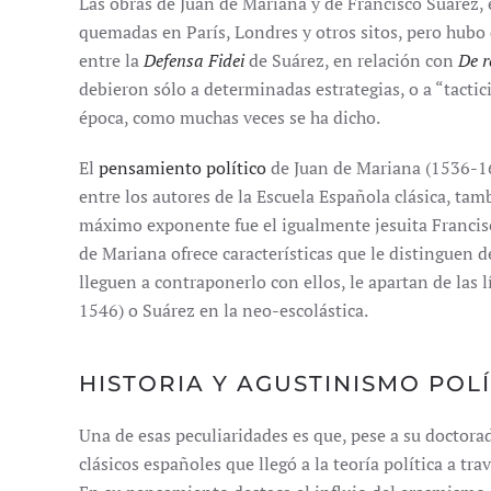
Las obras de Juan de Mariana y de Francisco Suárez,
quemadas en París, Londres y otros sitos, pero hubo d
entre la
Defensa Fidei
de Suárez, en relación con
De r
debieron sólo a determinadas estrategias, o a “tactic
época, como muchas veces se ha dicho.
El
pensamiento político
de Juan de Mariana (1536-1
entre los autores de la Escuela Española clásica, t
máximo exponente fue el igualmente jesuita Francis
de Mariana ofrece características que le distinguen 
lleguen a contraponerlo con ellos, le apartan de las 
1546) o Suárez en la neo-escolástica.
HISTORIA Y AGUSTINISMO POL
Una de esas peculiaridades es que, pese a su doctora
clásicos españoles que llegó a la teoría política a trav