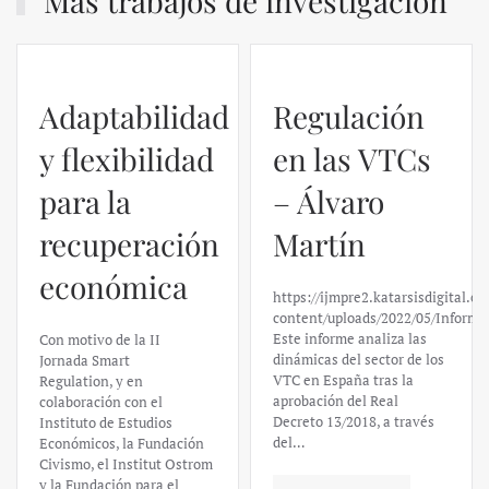
Más trabajos de investigación
Adaptabilidad
Regulación
y flexibilidad
en las VTCs
para la
– Álvaro
recuperación
Martín
económica
https://ijmpre2.katarsisdigital.c
content/uploads/2022/05/Informe
Este informe analiza las
Con motivo de la II
dinámicas del sector de los
Jornada Smart
VTC en España tras la
Regulation, y en
aprobación del Real
colaboración con el
Decreto 13/2018, a través
Instituto de Estudios
del…
Económicos, la Fundación
Civismo, el Institut Ostrom
y la Fundación para el