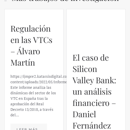
Regulación
El caso de
en las VTCs
Silicon
– Álvaro
Valley Bank:
Martín
un análisis
financiero –
https://ijmpre2.katarsisdigital.com/wp-
content/uploads/2022/05/Informe_sobre_las_VTC.pdf
Daniel
Este informe analiza las
dinámicas del sector de los
Fernández
VTC en España tras la
aprobación del Real
Decreto 13/2018, a través
https://ijmpre2.katarsisdigital.c
del…
content/uploads/2023/03/caso-
silicon-valley-ufm-market-
trends.pdf El último
LEER MÁS…