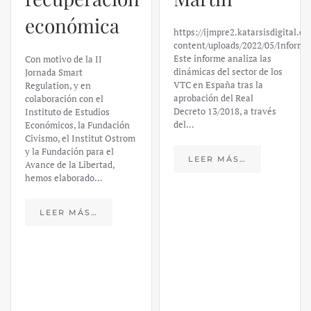
Silicon
https://ijmpre2.katarsisdigital.com/wp-
Valley Bank:
content/uploads/2022/05/Informe_sobre_las_VTC.pdf
Este informe analiza las
un análisis
dinámicas del sector de los
VTC en España tras la
financiero –
aprobación del Real
Decreto 13/2018, a través
Daniel
del…
Fernández
LEER MÁS…
https://ijmpre2.katarsisdigital.c
content/uploads/2023/03/caso-
silicon-valley-ufm-market-
trends.pdf El último
informe de Market Trends,
elaborado para el Instituto
Juan de Mariana y para la
Universidad Francis…
LEER MÁS…