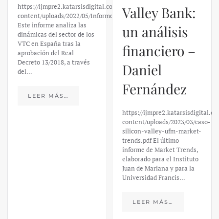
financiero –
https://ijmpre2.katarsisdigital.com/wp-
content/uploads/2022/05/Informe_sobre_las_VTC.pdf
Daniel
Este informe analiza las
dinámicas del sector de los
Fernández
VTC en España tras la
aprobación del Real
Decreto 13/2018, a través
https://ijmpre2.katarsisdigital.c
del…
content/uploads/2023/03/caso-
silicon-valley-ufm-market-
trends.pdf El último
LEER MÁS…
informe de Market Trends,
elaborado para el Instituto
Juan de Mariana y para la
Universidad Francis…
LEER MÁS…